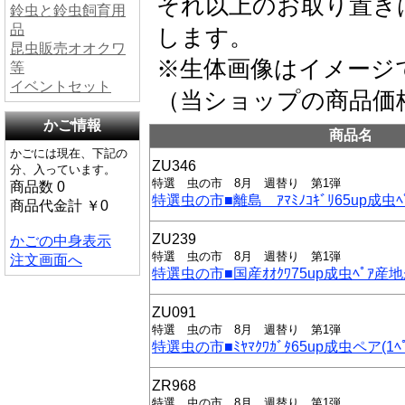
それ以上のお取り置き
鈴虫と鈴虫飼育用
品
します。
昆虫販売オオクワ
※生体画像はイメージ
等
イベントセット
（当ショップの商品価
かご情報
商品名
かごには現在、下記の
ZU346
分、入っています。
特選 虫の市 8月 週替り 第1弾
商品数 0
特選虫の市■離島 ｱﾏﾐﾉｺｷﾞﾘ65up成虫ﾍﾟ
商品代金計 ￥0
ZU239
かごの中身表示
特選 虫の市 8月 週替り 第1弾
注文画面へ
特選虫の市■国産ｵｵｸﾜ75up成虫ﾍﾟｱ産地
ZU091
特選 虫の市 8月 週替り 第1弾
特選虫の市■ﾐﾔﾏｸﾜｶﾞﾀ65up成虫ペア(1ﾍ
ZR968
特選 虫の市 8月 週替り 第1弾