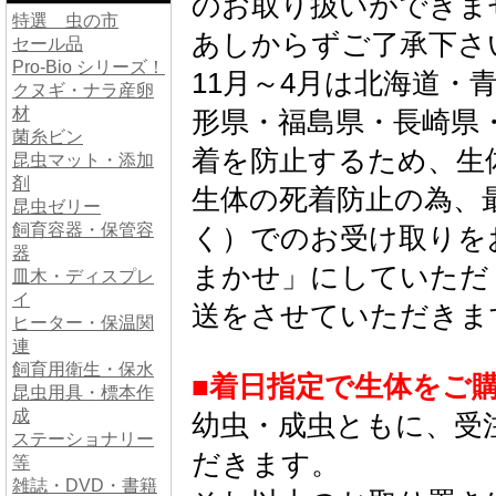
のお取り扱いができま
特選 虫の市
あしからずご了承下さ
セール品
Pro-Bio シリーズ！
11月～4月は北海道・
クヌギ・ナラ産卵
材
形県・福島県・長崎県
菌糸ビン
着を防止するため、生
昆虫マット・添加
剤
生体の死着防止の為、
昆虫ゼリー
飼育容器・保管容
く）でのお受け取りを
器
まかせ」にしていただ
皿木・ディスプレ
イ
送をさせていただきま
ヒーター・保温関
連
飼育用衛生・保水
■着日指定で生体をご
昆虫用具・標本作
成
幼虫・成虫ともに、受
ステーショナリー
だきます。
等
雑誌・DVD・書籍