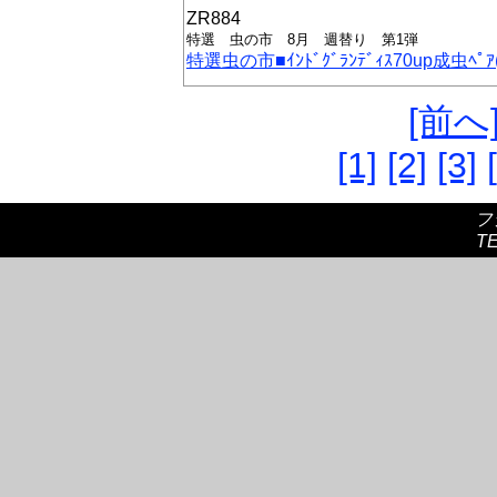
ZR884
特選 虫の市 8月 週替り 第1弾
特選虫の市■ｲﾝﾄﾞｸﾞﾗﾝﾃﾞｨｽ70up成虫ﾍﾟｱ
[前へ
[1]
[2]
[3]
フ
TE