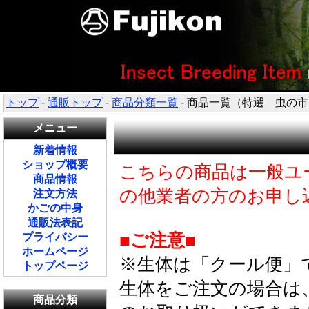
トップ
-
通販トップ
-
商品分類一覧
- 商品一覧（特選 虫の
メニュー
新着情報
ショップ概要
こちらの商品は一般ユ
商品情報
の他業者の方のお申し
注文方法
かごの中身
通販法表記
■ご注意■
プライバシー
ホームページ
※生体は「クール便」
トップページ
生体をご注文の場合は
商品分類