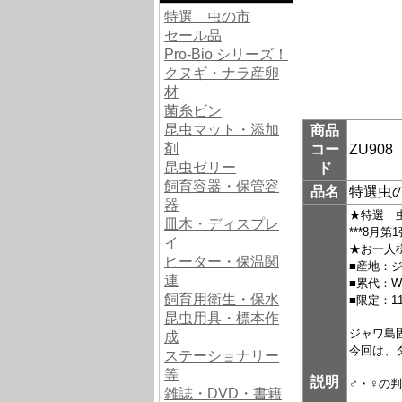
特選 虫の市
セール品
Pro-Bio シリーズ！
クヌギ・ナラ産卵
材
菌糸ビン
昆虫マット・添加
商品
剤
コー
ZU908
昆虫ゼリー
ド
飼育容器・保管容
品名
特選虫
器
★特選 
皿木・ディスプレ
***8月第1
イ
★お一人
ヒーター・保温関
■産地：
連
■累代：W
飼育用衛生・保水
■限定：1
昆虫用具・標本作
ジャワ島
成
今回は、
ステーショナリー
等
説明
♂・♀の
雑誌・DVD・書籍