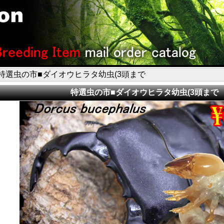
 特選虫の市■ダイオウヒラタ幼虫(3頭まで
特選虫の市■ダイオウヒラタ幼虫(3頭まで