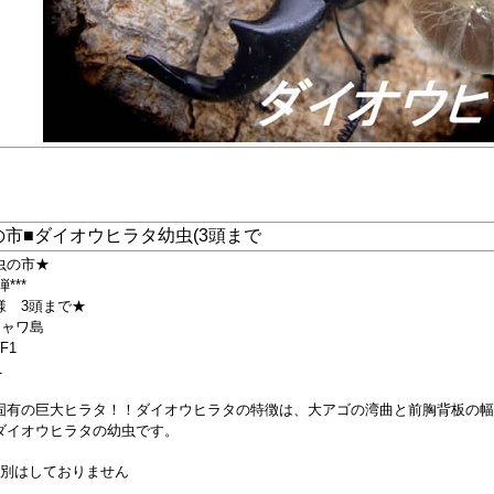
の市■ダイオウヒラタ幼虫(3頭まで
虫の市★
弾***
様 3頭まで★
ジャワ島
F1
1
固有の巨大ヒラタ！！ダイオウヒラタの特徴は、大アゴの湾曲と前胸背板の幅
ダイオウヒラタの幼虫です。
判別はしておりません