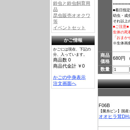
鈴虫と鈴虫飼育用
***********
品
■着日指
昆虫販売オオクワ
幼虫・成
それ以上
等
■ご注意■
イベントセット
生体の死
「おまか
かご情報
※生体画
かごには現在、下記の
分、入っています。
商品
680円
商品数 0
価格
商品代金計 ￥0
数量
かごの中身表示
注文画面へ
F06B
【菌糸ビン】国産
オオヒラ茸DHボ