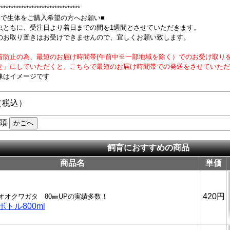
********************************
定で生体をご購入希望の方へお願い■
虫ともに、受注日より着日までの間を1週間とさせていただきます。
のお取り置きはお受けできませんので、宜しくお願い致します。
着防止の為、最短のお届け時間帯(午前中※一部地域を除く）でのお受け取り
せ」にしていただくと、こちらで最短のお届け時間帯での発送をさせていただ
像はイメージです
 （税込）
頭
飼育におすすめの商品
商品名
単価
420円
オオクワガタ 80㎜UPの実績多数！
トル800ml