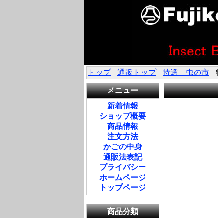
トップ
-
通販トップ
-
特選 虫の市
-
メニュー
新着情報
ショップ概要
商品情報
注文方法
かごの中身
通販法表記
プライバシー
ホームページ
トップページ
商品分類