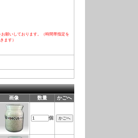
をお願いしております。（時間帯指定を
きます）
画像
数量
かごへ
個