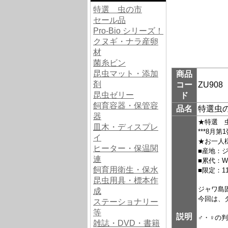
特選 虫の市
セール品
Pro-Bio シリーズ！
クヌギ・ナラ産卵
材
菌糸ビン
昆虫マット・添加
商品
剤
コー
ZU908
昆虫ゼリー
ド
飼育容器・保管容
品名
特選虫
器
★特選 
皿木・ディスプレ
***8月第1
イ
★お一人
ヒーター・保温関
■産地：
連
■累代：W
飼育用衛生・保水
■限定：1
昆虫用具・標本作
ジャワ島
成
今回は、
ステーショナリー
等
説明
♂・♀の
雑誌・DVD・書籍