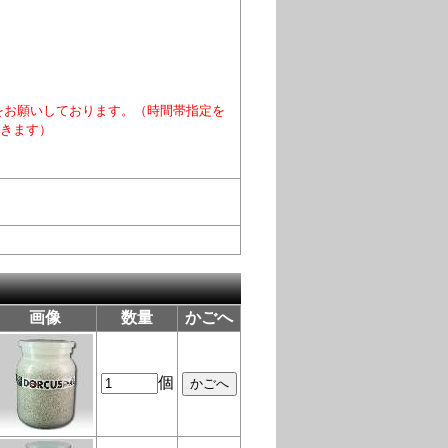
をお願いしております。（時間帯指定を
きます）
画像
数量
かごへ
個