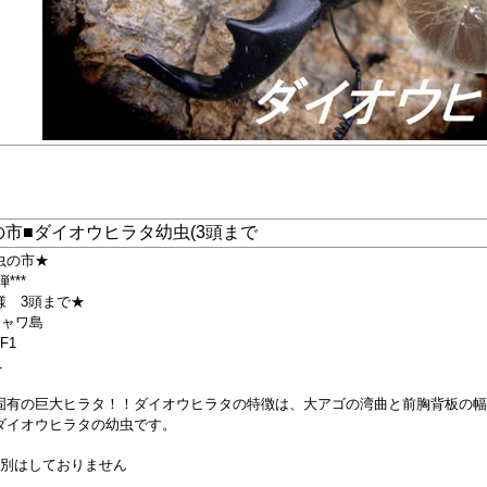
の市■ダイオウヒラタ幼虫(3頭まで
虫の市★
弾***
様 3頭まで★
ジャワ島
F1
1
固有の巨大ヒラタ！！ダイオウヒラタの特徴は、大アゴの湾曲と前胸背板の幅
ダイオウヒラタの幼虫です。
判別はしておりません