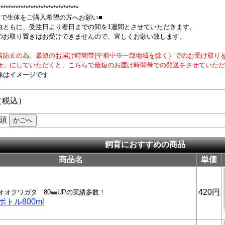
********************************
定で生体をご購入希望の方へお願い■
虫ともに、受注日より着日までの間を1週間とさせていただきます。
のお取り置きはお受けできませんので、宜しくお願い致します。
着防止の為、最短のお届け時間帯(午前中※一部地域を除く）でのお受け取り
せ」にしていただくと、こちらで最短のお届け時間帯での発送をさせていただ
像はイメージです
 （税込）
頭
飼育におすすめの商品
商品名
単価
420円
オオクワガタ 80㎜UPの実績多数！
トル800ml