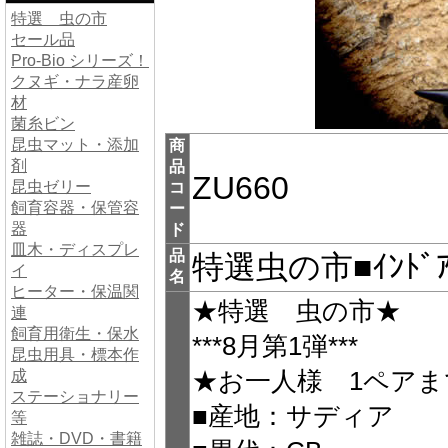
特選 虫の市
セール品
Pro-Bio シリーズ！
クヌギ・ナラ産卵
材
菌糸ビン
昆虫マット・添加
商
剤
品
ZU660
昆虫ゼリー
コ
飼育容器・保管容
ー
器
ド
皿木・ディスプレ
品
特選虫の市■ｲﾝﾄﾞｱ
イ
名
ヒーター・保温関
★特選 虫の市★
連
飼育用衛生・保水
***8月第1弾***
昆虫用具・標本作
成
★お一人様 1ペアま
ステーショナリー
■産地：サディア
等
雑誌・DVD・書籍