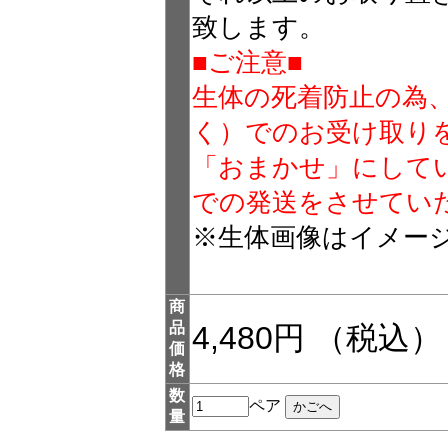
致します。
■ご注意■
生体の死着防止の為
く）でのお受け取り
「おまかせ」にして
での発送をさせてい
※生体画像はイメー
商
品
4,480円 （税込）
価
格
数
ペア
量