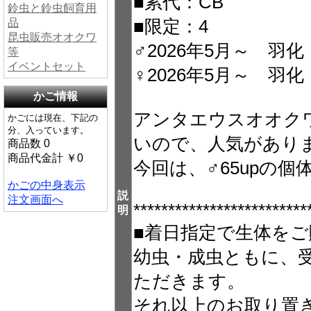
■累代：CB
鈴虫と鈴虫飼育用
品
■限定：4
昆虫販売オオクワ
♂2026年5月～ 羽化
等
イベントセット
♀2026年5月～ 羽
かご情報
アンタエウスオオク
かごには現在、下記の
分、入っています。
いので、人気があり
商品数 0
商品代金計 ￥0
今回は、♂65upの
かごの中身表示
説
注文画面へ
*************************
明
■着日指定で生体をご
幼虫・成虫ともに、
ただきます。
それ以上のお取り置