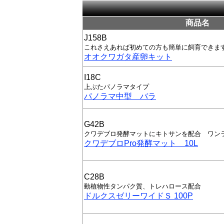
商品名
J158B
これさえあれば初めての方も簡単に飼育できま
オオクワガタ産卵キット
I18C
上ぶたパノラマタイプ
パノラマ中型 バラ
G42B
クワデブロ発酵マットにキトサンを配合 ワン
クワデブロPro発酵マット 10L
C28B
動植物性タンパク質、トレハロース配合
ドルクスゼリーワイドＳ 100P