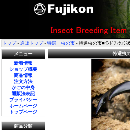
トップ
-
通販トップ
-
特選 虫の市
- 特選虫の市■ｲﾝﾄﾞｱﾝﾀｴｳ
特選虫の市
メニュー
新着情報
ショップ概要
商品情報
注文方法
かごの中身
通販法表記
プライバシー
ホームページ
トップページ
商品分類