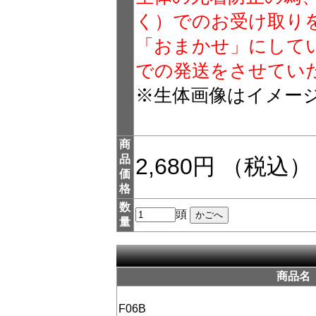
く）でのお受け取り
「おまかせ」にして
での発送をさせてい
※生体画像はイメー
商
品
2,680円 （税込）
価
格
数
頭
量
商品名
F06B