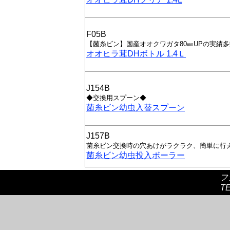
F05B
【菌糸ビン】国産オオクワガタ80㎜UPの実績
オオヒラ茸DHボトル 1.4Ｌ
J154B
◆交換用スプーン◆
菌糸ビン幼虫入替スプーン
J157B
菌糸ビン交換時の穴あけがラクラク、簡単に行
菌糸ビン幼虫投入ボーラー
フ
TE