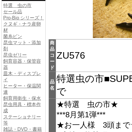
特選 虫の市
セール品
Pro-Bio シリーズ！
クヌギ・ナラ産卵
材
菌糸ビン
昆虫マット・添加
商
剤
品
ZU576
昆虫ゼリー
コ
飼育容器・保管容
ー
器
ド
皿木・ディスプレ
特選虫の市■SUP
イ
品
ヒーター・保温関
名
で
連
飼育用衛生・保水
★特選 虫の市★
昆虫用具・標本作
成
***8月第1弾***
ステーショナリー
等
★お一人様 3頭まで
雑誌・DVD・書籍