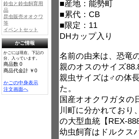
■産地：能勢町
鈴虫と鈴虫飼育用
品
■累代：CB
昆虫販売オオクワ
等
■限定：11
イベントセット
DHカップ入り
かご情報
かごには現在、下記の
名前の由来は、恐竜
分、入っています。
商品数 0
親のオスのサイズ88
商品代金計 ￥0
親虫サイズは♂の体長
かごの中身表示
た。
注文画面へ
国産オオクワガタの
川町に分かれており
の大型血統【REX‐8
幼虫飼育はドルクス