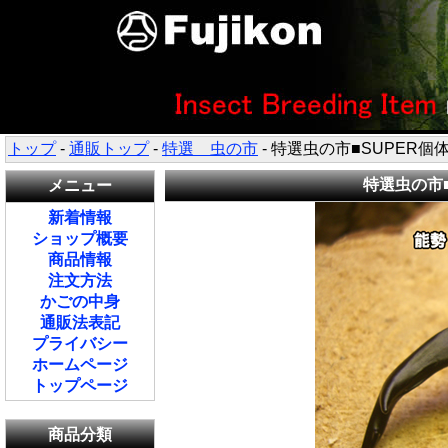
トップ
-
通販トップ
-
特選 虫の市
- 特選虫の市■SUPER個体
特選虫の市■
メニュー
新着情報
ショップ概要
商品情報
注文方法
かごの中身
通販法表記
プライバシー
ホームページ
トップページ
商品分類