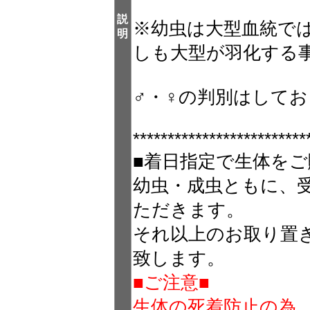
説
※幼虫は大型血統で
明
しも大型が羽化する
♂・♀の判別はして
*************************
■着日指定で生体をご
幼虫・成虫ともに、
ただきます。
それ以上のお取り置
致します。
■ご注意■
生体の死着防止の為