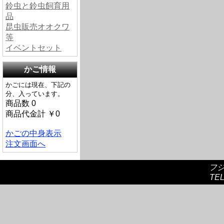
鈴虫と鈴虫飼育用
品
昆虫販売オオクワ
等
イベントセット
かご情報
かごには現在、下記の
分、入っています。
商品数 0
商品代金計 ￥0
かごの中身表示
注文画面へ
フ
TEL