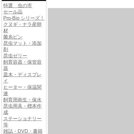
特選 虫の市
セール品
Pro-Bio シリーズ！
クヌギ・ナラ産卵
材
菌糸ビン
昆虫マット・添加
剤
昆虫ゼリー
飼育容器・保管容
器
皿木・ディスプレ
イ
ヒーター・保温関
連
飼育用衛生・保水
昆虫用具・標本作
成
ステーショナリー
等
雑誌・DVD・書籍