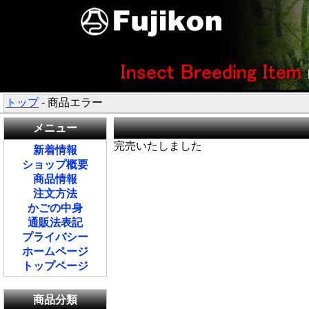
トップ
- 商品エラー
メニュー
完売いたしました
新着情報
ショップ概要
商品情報
注文方法
かごの中身
通販法表記
プライバシー
ホームページ
トップページ
商品分類