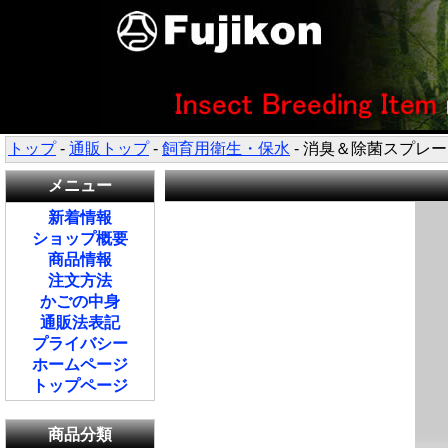
トップ
-
通販トップ
-
飼育用衛生・保水
- 消臭＆除菌スプレー
メニュー
新着情報
ショップ概要
商品情報
注文方法
かごの中身
通販法表記
プライバシー
ホームページ
トップページ
商品分類