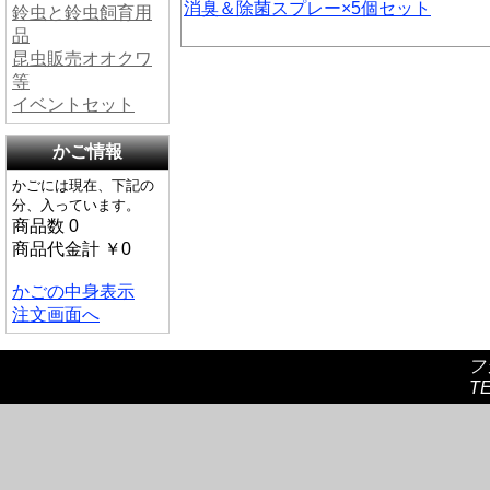
消臭＆除菌スプレー×5個セット
鈴虫と鈴虫飼育用
品
昆虫販売オオクワ
等
イベントセット
かご情報
かごには現在、下記の
分、入っています。
商品数 0
商品代金計 ￥0
かごの中身表示
注文画面へ
フ
TE