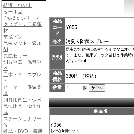
特選 虫の市
セール品
Pro-Bio シリーズ！
商品
クヌギ・ナラ産卵
コー
Y055
材
ド
菌糸ビン
品名
消臭＆除菌スプレー
昆虫マット・添加
剤
昆虫の飼育中に発生するイヤなニオイ
す。また、菌床ブロック詰替え作業時
昆虫ゼリー
説明
内容：25ml
飼育容器・保管容
器
商品
皿木・ディスプレ
380円 （税込）
価格
イ
ヒーター・保温関
数量
個
連
飼育用衛生・保水
昆虫用具・標本作
商品名
成
ステーショナリー
等
Y056
お得な5個セット
雑誌・DVD・書籍