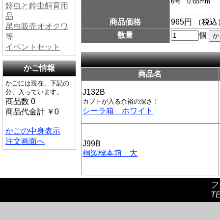
6号 0.65mm
鈴虫と鈴虫飼育用
品
商品価格
965円 （税込
昆虫販売オオクワ
数量
個
等
イベントセット
かご情報
商品名
かごには現在、下記の
J132B
分、入っています。
商品数 0
カブトが入る余裕の深さ！
シーラ箱 ホワイト
商品代金計 ￥0
かごの中身表示
注文画面へ
J99B
桐製標本箱 大
フ
TE