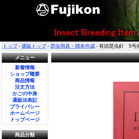
トップ
-
通販トップ
-
昆虫用具・標本作成
- 有頭昆虫針 5号(
メニュー
新着情報
ショップ概要
商品情報
注文方法
かごの中身
通販法表記
プライバシー
ホームページ
トップページ
商品分類