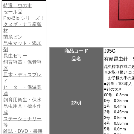
特選 虫の市
セール品
Pro-Bio シリーズ！
クヌギ・ナラ産卵
材
菌糸ビン
昆虫マット・添加
剤
商品コード
J95G
昆虫ゼリー
品名
有頭昆虫針 5
飼育容器・保管容
昆虫標本作成に
器
※お取り扱いに
皿木・ディスプレ
お子様の手の届
イ
■容量：100本入
ヒーター・保温関
■針の太さ
連
00号 0.3mm
飼育用衛生・保水
0号 0.35mm
説明
昆虫用具・標本作
1号 0.4mm
成
2号 0.45mm
3号 0.5mm
ステーショナリー
4号 0.55mm
等
5号 0.6mm
雑誌・DVD・書籍