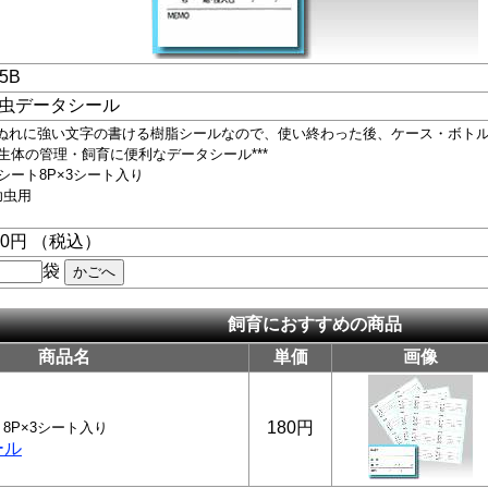
75B
虫データシール
ぬれに強い文字の書ける樹脂シールなので、使い終わった後、ケース・ボト
**生体の管理・飼育に便利なデータシール***
1シート8P×3シート入り
幼虫用
80円 （税込）
袋
飼育におすすめの商品
商品名
単価
画像
180円
8P×3シート入り
ール