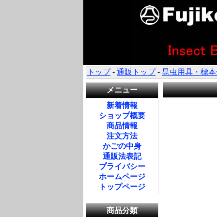
トップ
-
通販トップ
-
昆虫用具・標本
メニュー
新着情報
ショップ概要
商品情報
注文方法
かごの中身
通販法表記
プライバシー
ホームページ
トップページ
商品分類