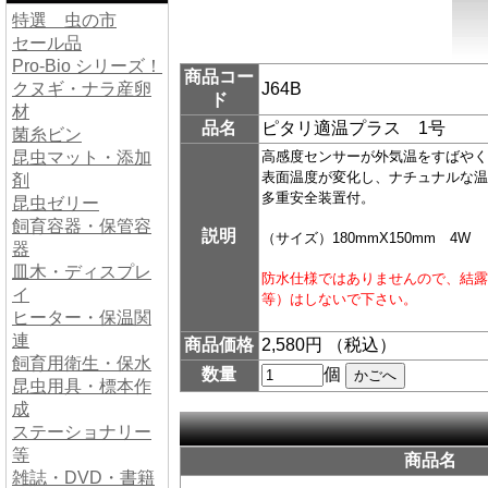
特選 虫の市
セール品
Pro-Bio シリーズ！
商品コー
クヌギ・ナラ産卵
J64B
ド
材
品名
ピタリ適温プラス 1号
菌糸ビン
昆虫マット・添加
高感度センサーが外気温をすばやく
表面温度が変化し、ナチュナルな温
剤
多重安全装置付。
昆虫ゼリー
飼育容器・保管容
説明
（サイズ）180mmX150mm 4W
器
皿木・ディスプレ
防水仕様ではありませんので、結露
イ
等）はしないで下さい。
ヒーター・保温関
連
商品価格
2,580円 （税込）
飼育用衛生・保水
数量
個
昆虫用具・標本作
成
ステーショナリー
等
商品名
雑誌・DVD・書籍