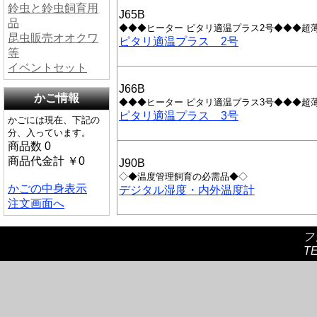
鈴虫と鈴虫飼育用
J65B
品
◆◆◆ヒーター
ピタリ適温プラス
2号◆◆◆超
昆虫販売オオクワ
ピタリ適温プラス 2号
等
イベントセット
J66B
かご情報
◆◆◆ヒーター
ピタリ適温プラス
3号◆◆◆超
ピタリ適温プラス 3号
かごには現在、下記の
分、入っています。
商品数 0
商品代金計 ￥0
J90B
◇◆温度管理飼育の必需品◆◇
かごの中身表示
デジタル湿度・内外温度計
注文画面へ
フ
TE