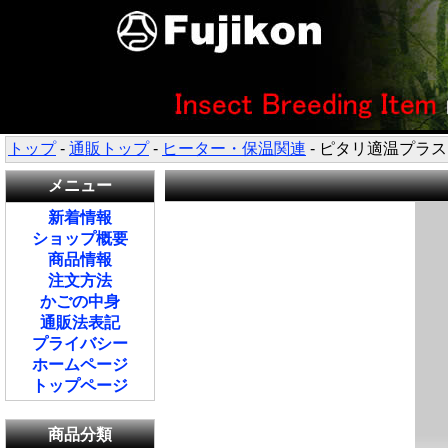
トップ
-
通販トップ
-
ヒーター・保温関連
- ピタリ適温プラス
メニュー
新着情報
ショップ概要
商品情報
注文方法
かごの中身
通販法表記
プライバシー
ホームページ
トップページ
商品分類