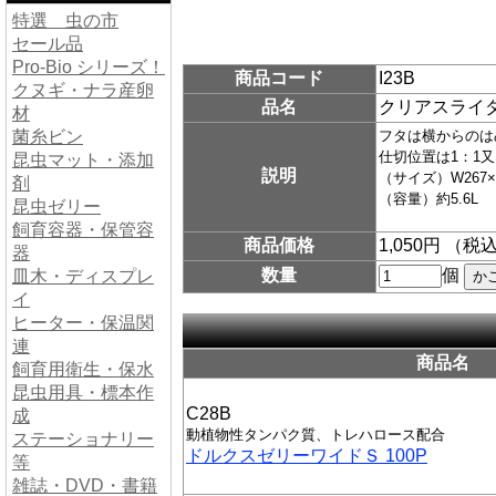
特選 虫の市
セール品
Pro-Bio シリーズ！
商品コード
I23B
クヌギ・ナラ産卵
品名
クリアスライ
材
菌糸ビン
フタは横からのは
仕切位置は1：1
昆虫マット・添加
説明
（サイズ）W267×D
剤
（容量）約5.6L
昆虫ゼリー
飼育容器・保管容
商品価格
1,050円 （税
器
数量
個
皿木・ディスプレ
イ
ヒーター・保温関
連
商品名
飼育用衛生・保水
昆虫用具・標本作
C28B
成
動植物性タンパク質、トレハロース配合
ステーショナリー
ドルクスゼリーワイドＳ 100P
等
雑誌・DVD・書籍