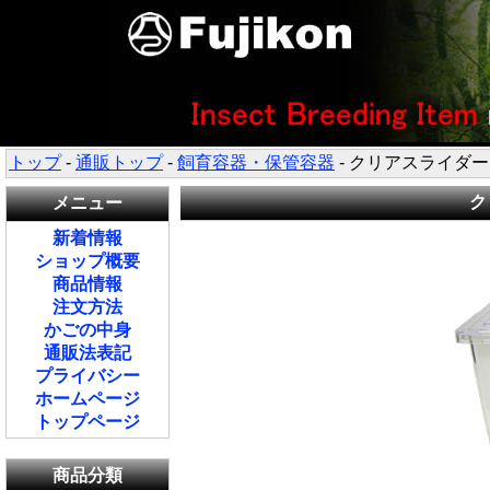
トップ
-
通販トップ
-
飼育容器・保管容器
- クリアスライダ
ク
メニュー
新着情報
ショップ概要
商品情報
注文方法
かごの中身
通販法表記
プライバシー
ホームページ
トップページ
商品分類