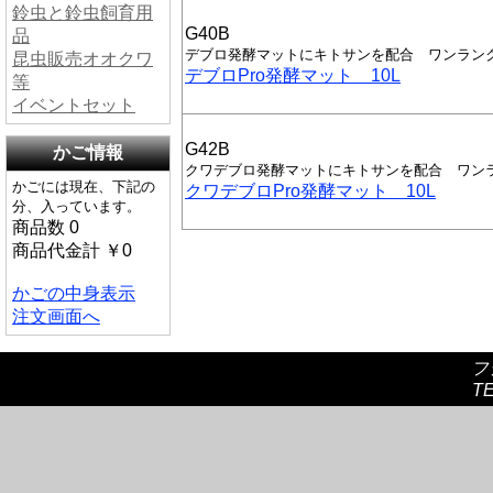
鈴虫と鈴虫飼育用
G40B
品
デブロ発酵マットにキトサンを配合 ワンラン
昆虫販売オオクワ
デブロPro発酵マット 10L
等
イベントセット
G42B
かご情報
クワデブロ発酵マットにキトサンを配合 ワン
かごには現在、下記の
クワデブロPro発酵マット 10L
分、入っています。
商品数 0
商品代金計 ￥0
かごの中身表示
注文画面へ
フ
TE