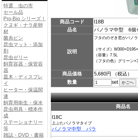
特選 虫の市
セール品
Pro-Bio シリーズ！
商品コード
I18B
クヌギ・ナラ産卵
品名
パノラマ中型 6個
材
菌糸ビン
フタののぞき窓がパノラ
昆虫マット・添加
（サイズ）W300×D195×
剤
説明
（容量）7.5L
昆虫ゼリー
（フタの色）グリーン×3
飼育容器・保管容
器
商品価格
5,680円 （税込）
皿木・ディスプレ
数量
set
イ
ヒーター・保温関
連
飼育用衛生・保水
商品名
昆虫用具・標本作
成
I18C
ステーショナリー
上ぶたパノラマタイプ
等
パノラマ中型 バラ
雑誌・DVD・書籍