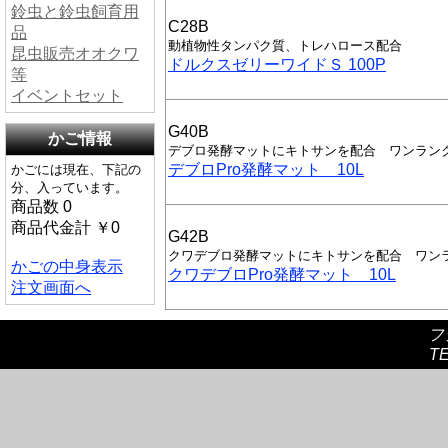
鈴虫と鈴虫飼育用
C28B
品
動植物性タンパク質、トレハロース配合
昆虫販売オオクワ
ドルクスゼリーワイドＳ 100P
等
イベントセット
G40B
かご情報
デブロ発酵マットにキトサンを配合 ワンラン
デブロPro発酵マット 10L
かごには現在、下記の
分、入っています。
商品数 0
商品代金計 ￥0
G42B
クワデブロ発酵マットにキトサンを配合 ワン
かごの中身表示
クワデブロPro発酵マット 10L
注文画面へ
フ
TE