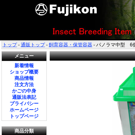
トップ
-
通販トップ
-
飼育容器・保管容器
- パノラマ中型 6
メニュー
新着情報
ショップ概要
商品情報
注文方法
かごの中身
通販法表記
プライバシー
ホームページ
トップページ
商品分類