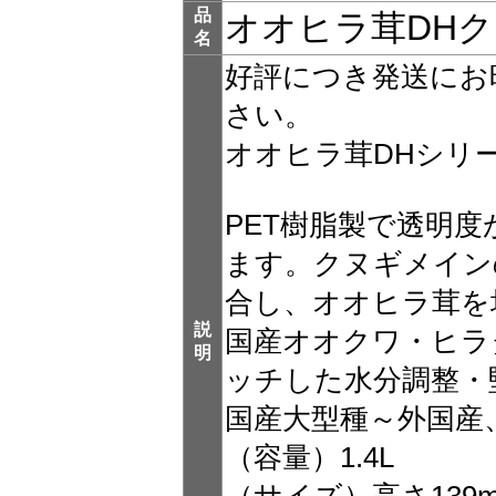
品
オオヒラ茸DHクリ
名
好評につき発送にお
さい。
オオヒラ茸DHシリ
PET樹脂製で透明
ます。クヌギメイン
合し、オオヒラ茸を
説
国産オオクワ・ヒラ
明
ッチした水分調整・
国産大型種～外国産
（容量）1.4L