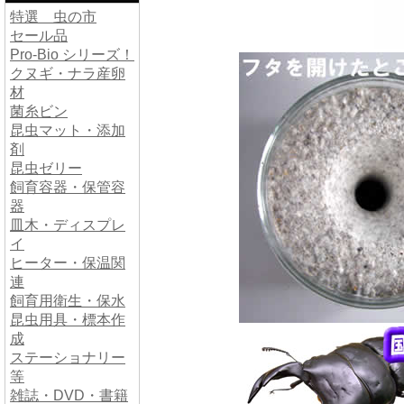
特選 虫の市
セール品
Pro-Bio シリーズ！
クヌギ・ナラ産卵
材
菌糸ビン
昆虫マット・添加
剤
昆虫ゼリー
飼育容器・保管容
器
皿木・ディスプレ
イ
ヒーター・保温関
連
飼育用衛生・保水
昆虫用具・標本作
成
ステーショナリー
等
雑誌・DVD・書籍