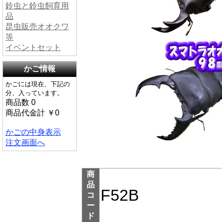
鈴虫と鈴虫飼育用
品
昆虫販売オオクワ
等
イベントセット
かご情報
かごには現在、下記の
分、入っています。
商品数 0
商品代金計 ￥0
かごの中身表示
注文画面へ
商
品
F52B
コ
ー
ド