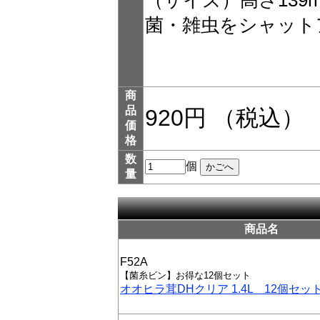
（サイズ）高さ139
菌・雑虫をシャット
商
品
920円 （税込）
価
格
数
個
量
商品名
F52A
【菌糸ビン】お得な12個セット
オオヒラ茸DHクリア 1.4L 12個セッ