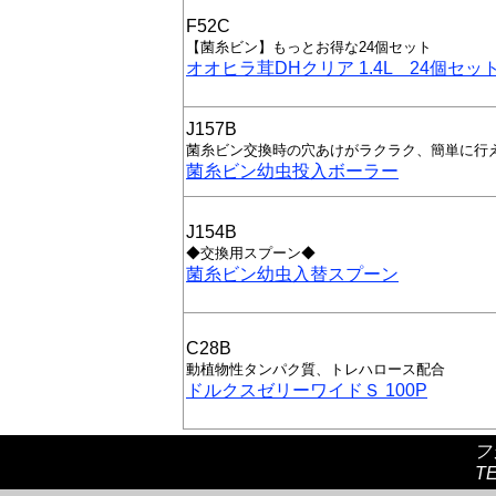
F52C
【菌糸ビン】もっとお得な24個セット
オオヒラ茸DHクリア 1.4L 24個セッ
J157B
菌糸ビン交換時の穴あけがラクラク、簡単に行
菌糸ビン幼虫投入ボーラー
J154B
◆交換用スプーン◆
菌糸ビン幼虫入替スプーン
C28B
動植物性タンパク質、トレハロース配合
ドルクスゼリーワイドＳ 100P
フ
TE