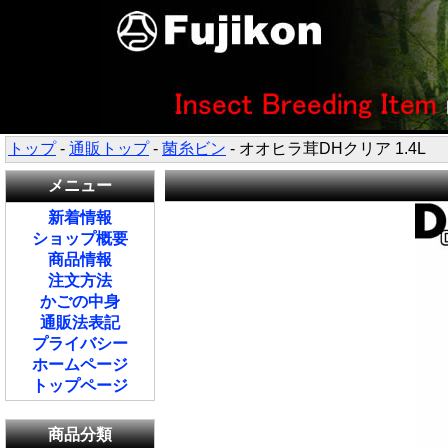
トップ
-
通販トップ
-
菌糸ビン
- オオヒラ茸DHクリア 1.4L
メニュー
新着情報
ショップ概要
商品情報
注文方法
かごの中身
通販法表記
プライバシー
ホームページ
トップページ
商品分類