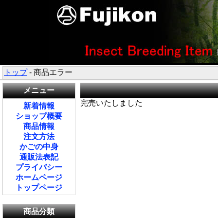
トップ
- 商品エラー
メニュー
完売いたしました
新着情報
ショップ概要
商品情報
注文方法
かごの中身
通販法表記
プライバシー
ホームページ
トップページ
商品分類