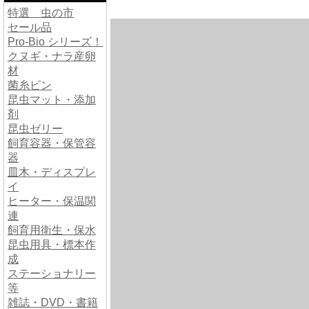
特選 虫の市
セール品
Pro-Bio シリーズ！
クヌギ・ナラ産卵
材
菌糸ビン
昆虫マット・添加
剤
昆虫ゼリー
飼育容器・保管容
器
皿木・ディスプレ
イ
ヒーター・保温関
連
飼育用衛生・保水
昆虫用具・標本作
成
ステーショナリー
等
雑誌・DVD・書籍