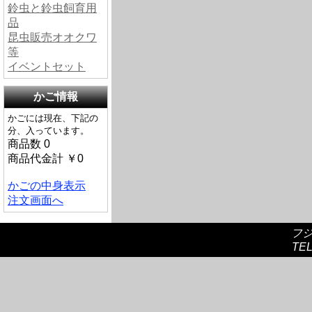
鈴虫と鈴虫飼育用
品
昆虫販売オオクワ
等
イベントセット
かご情報
かごには現在、下記の
分、入っています。
商品数 0
商品代金計 ￥0
かごの中身表示
注文画面へ
フ
TEL