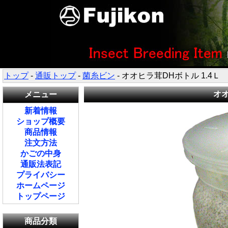
トップ
-
通販トップ
-
菌糸ビン
- オオヒラ茸DHボトル 1.4Ｌ
オオ
メニュー
新着情報
ショップ概要
商品情報
注文方法
かごの中身
通販法表記
プライバシー
ホームページ
トップページ
商品分類