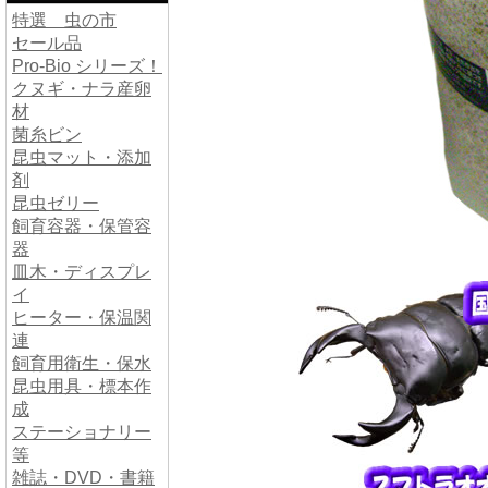
特選 虫の市
セール品
Pro-Bio シリーズ！
クヌギ・ナラ産卵
材
菌糸ビン
昆虫マット・添加
剤
昆虫ゼリー
飼育容器・保管容
器
皿木・ディスプレ
イ
ヒーター・保温関
連
飼育用衛生・保水
昆虫用具・標本作
成
ステーショナリー
等
雑誌・DVD・書籍