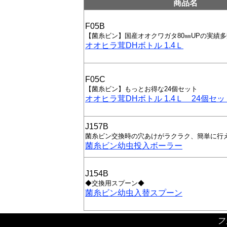
商品名
F05B
【菌糸ビン】国産オオクワガタ80㎜UPの実績
オオヒラ茸DHボトル 1.4Ｌ
F05C
【菌糸ビン】もっとお得な24個セット
オオヒラ茸DHボトル 1.4Ｌ 24個セッ
J157B
菌糸ビン交換時の穴あけがラクラク、簡単に行
菌糸ビン幼虫投入ボーラー
J154B
◆交換用スプーン◆
菌糸ビン幼虫入替スプーン
フ