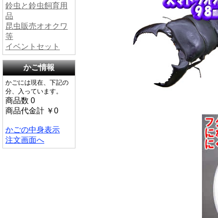
鈴虫と鈴虫飼育用
品
昆虫販売オオクワ
等
イベントセット
かご情報
かごには現在、下記の
分、入っています。
商品数 0
商品代金計 ￥0
かごの中身表示
注文画面へ