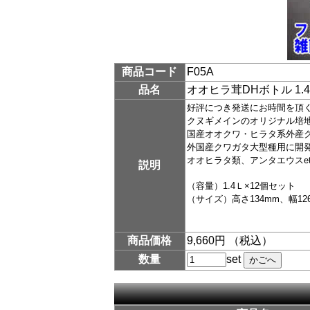
商品コード
F05A
品名
オオヒラ茸DHボトル 1.
好評につき発送にお時間を頂
クヌギメインのオリジナル培
国産オオクワ・ヒラタ系外産
外国産クワガタ大型種用に開
オオヒラタ類、アンタエウスe
説明
（容量）1.4Ｌ×12個セット
（サイズ）高さ134mm、幅12
商品価格
9,660円 （税込）
数量
set