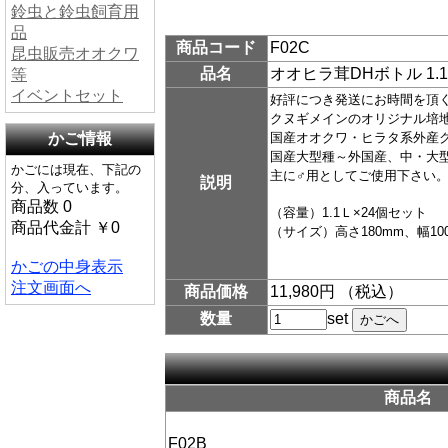
鈴虫と鈴虫飼育用
品
商品コード
F02C
昆虫販売オオクワ
品名
オオヒラ茸DHボトル 1.
等
イベントセット
好評につき発送にお時間を頂
クヌギメインのオリジナル培
かご情報
国産オオクワ・ヒラタ系外産
国産大型種～外国産、中・大
かごには現在、下記の
主に♂用としてご使用下さい
説明
分、入っています。
商品数 0
（容量）1.1Ｌ×24個セット
商品代金計 ￥0
（サイズ）高さ180mm、幅
かごの中身表示
注文画面へ
商品価格
11,980円 （税込）
数量
set
商品名
F02B