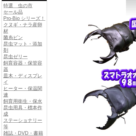
特選 虫の市
セール品
Pro-Bio シリーズ！
クヌギ・ナラ産卵
材
菌糸ビン
昆虫マット・添加
剤
昆虫ゼリー
飼育容器・保管容
器
皿木・ディスプレ
イ
ヒーター・保温関
連
飼育用衛生・保水
昆虫用具・標本作
成
ステーショナリー
等
雑誌・DVD・書籍