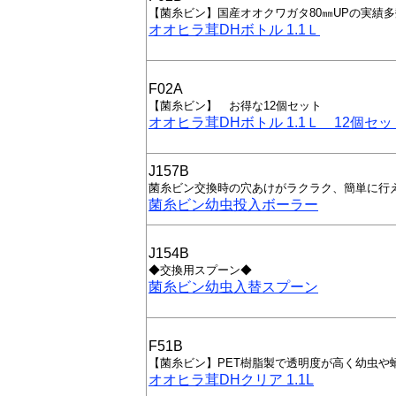
【菌糸ビン】国産オオクワガタ80㎜UPの実績
オオヒラ茸DHボトル 1.1Ｌ
F02A
【菌糸ビン】 お得な12個セット
オオヒラ茸DHボトル 1.1Ｌ 12個セッ
J157B
菌糸ビン交換時の穴あけがラクラク、簡単に行
菌糸ビン幼虫投入ボーラー
J154B
◆交換用スプーン◆
菌糸ビン幼虫入替スプーン
F51B
【菌糸ビン】PET樹脂製で透明度が高く幼虫や
オオヒラ茸DHクリア 1.1L