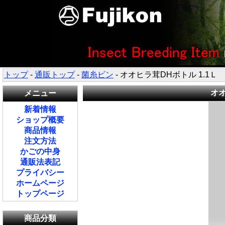
トップ
-
通販トップ
-
菌糸ビン
- オオヒラ茸DHボトル 1.1Ｌ
オオ
メニュー
新着情報
ショップ概要
商品情報
注文方法
かごの中身
通販法表記
プライバシー
ホームページ
トップページ
商品分類