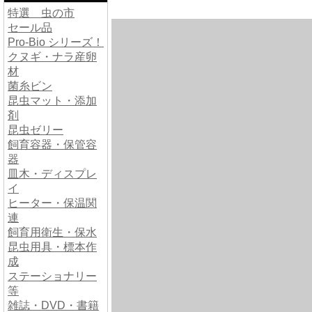
特選 虫の市
セール品
Pro-Bio シリーズ！
クヌギ・ナラ産卵
材
菌糸ビン
昆虫マット・添加
剤
昆虫ゼリー
飼育容器・保管容
器
皿木・ディスプレ
イ
ヒーター・保温関
連
飼育用衛生・保水
昆虫用具・標本作
成
ステーショナリー
等
雑誌・DVD・書籍