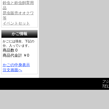
鈴虫と鈴虫飼育用
品
昆虫販売オオクワ
等
イベントセット
かご情報
かごには現在、下記の
分、入っています。
商品数 0
商品代金計 ￥0
かごの中身表示
注文画面へ
フ
TEL