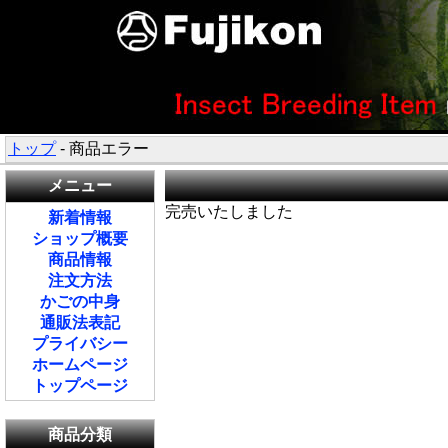
トップ
- 商品エラー
メニュー
完売いたしました
新着情報
ショップ概要
商品情報
注文方法
かごの中身
通販法表記
プライバシー
ホームページ
トップページ
商品分類