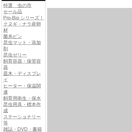
特選 虫の市
セール品
Pro-Bio シリーズ！
クヌギ・ナラ産卵
材
菌糸ビン
昆虫マット・添加
剤
昆虫ゼリー
飼育容器・保管容
器
皿木・ディスプレ
イ
ヒーター・保温関
連
飼育用衛生・保水
昆虫用具・標本作
成
ステーショナリー
等
雑誌・DVD・書籍