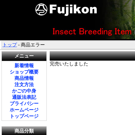
トップ
- 商品エラー
メニュー
完売いたしました
新着情報
ショップ概要
商品情報
注文方法
かごの中身
通販法表記
プライバシー
ホームページ
トップページ
商品分類