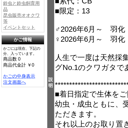
■累代：CB
鈴虫と鈴虫飼育用
品
■限定：13
昆虫販売オオクワ
等
イベントセット
♂2026年6月～ 羽化
♀2026年6月～ 羽化
かご情報
かごには現在、下記の
分、入っています。
人生で一度は天然採集
商品数 0
商品代金計 ￥0
グNo.1のクワガタ
かごの中身表示
説
注文画面へ
*************************
明
■着日指定で生体をご
幼虫・成虫ともに、
ただきます。
それ以上のお取り置