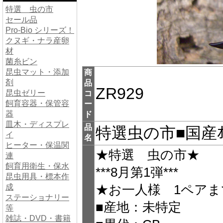
特選 虫の市
セール品
Pro-Bio シリーズ！
クヌギ・ナラ産卵
材
菌糸ビン
昆虫マット・添加
商
剤
品
ZR929
昆虫ゼリー
コ
飼育容器・保管容
ー
器
ド
皿木・ディスプレ
品
特選虫の市■国産ｵｵ
イ
名
ヒーター・保温関
★特選 虫の市★
連
飼育用衛生・保水
***8月第1弾***
昆虫用具・標本作
成
★お一人様 1ペアま
ステーショナリー
■産地：未特定
等
雑誌・DVD・書籍