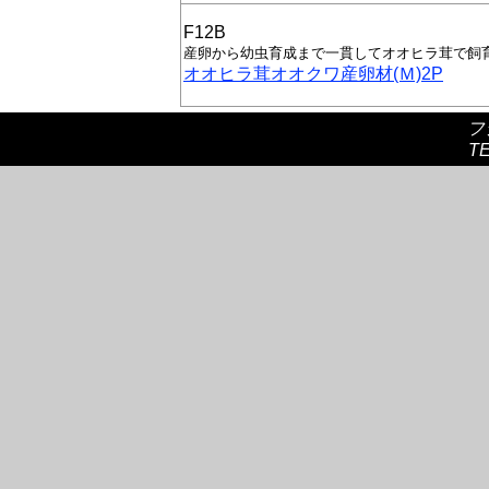
F12B
産卵から幼虫育成まで一貫してオオヒラ茸で飼
オオヒラ茸オオクワ産卵材(Ｍ)2P
フ
TE