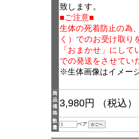
致します。
■ご注意■
生体の死着防止の為
く）でのお受け取り
「おまかせ」にして
での発送をさせてい
※生体画像はイメー
商
品
3,980円 （税込）
価
格
数
ペア
量