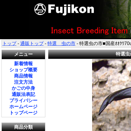
トップ
-
通販トップ
-
特選 虫の市
- 特選虫の市■国産ｵｵｸﾜ70
特選虫の
メニュー
新着情報
ショップ概要
商品情報
注文方法
かごの中身
通販法表記
プライバシー
ホームページ
トップページ
商品分類