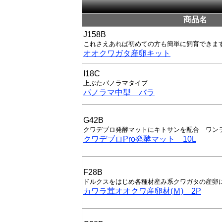
商品名
J158B
これさえあれば初めての方も簡単に飼育できま
オオクワガタ産卵キット
I18C
上ぶたパノラマタイプ
パノラマ中型 バラ
G42B
クワデブロ発酵マットにキトサンを配合 ワン
クワデブロPro発酵マット 10L
F28B
ドルクスをはじめ各種材産み系クワガタの産卵
カワラ茸オオクワ産卵材(Ｍ) 2P