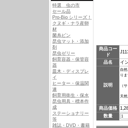
特選 虫の市
セール品
Pro-Bio シリーズ！
クヌギ・ナラ産卵
材
菌糸ビン
昆虫マット・添加
剤
商品コー
J11
昆虫ゼリー
ド
飼育容器・保管容
品名
イ
器
自然
皿木・ディスプレ
りま
イ
ヒーター・保温関
説明
（サ
連
飼育用衛生・保水
天然
昆虫用具・標本作
成
商品価格
1,
ステーショナリー
数量
等
雑誌・DVD・書籍