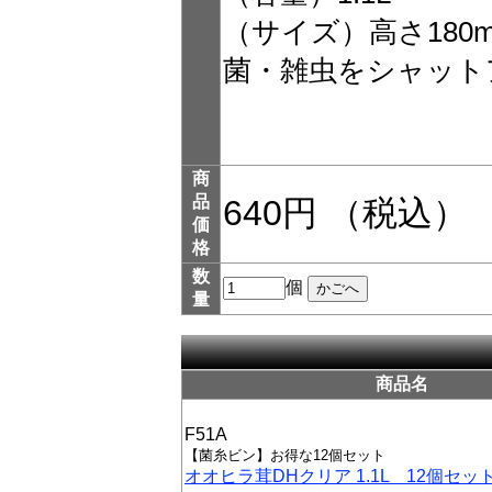
（サイズ）高さ180
菌・雑虫をシャット
商
品
640円 （税込）
価
格
数
個
量
商品名
F51A
【菌糸ビン】お得な12個セット
オオヒラ茸DHクリア 1.1L 12個セッ