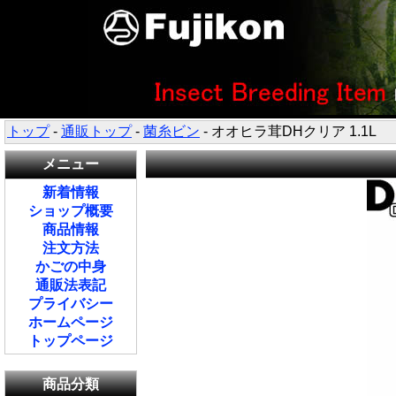
トップ
-
通販トップ
-
菌糸ビン
- オオヒラ茸DHクリア 1.1L
メニュー
新着情報
ショップ概要
商品情報
注文方法
かごの中身
通販法表記
プライバシー
ホームページ
トップページ
商品分類