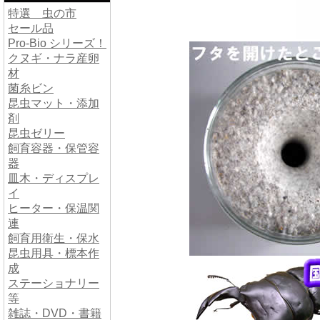
特選 虫の市
セール品
Pro-Bio シリーズ！
クヌギ・ナラ産卵
材
菌糸ビン
昆虫マット・添加
剤
昆虫ゼリー
飼育容器・保管容
器
皿木・ディスプレ
イ
ヒーター・保温関
連
飼育用衛生・保水
昆虫用具・標本作
成
ステーショナリー
等
雑誌・DVD・書籍