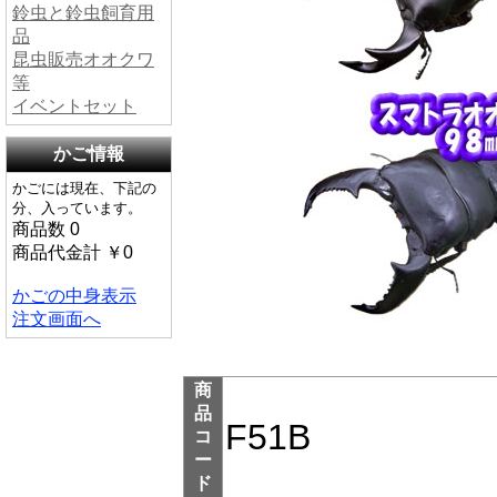
鈴虫と鈴虫飼育用
品
昆虫販売オオクワ
等
イベントセット
かご情報
かごには現在、下記の
分、入っています。
商品数 0
商品代金計 ￥0
かごの中身表示
注文画面へ
商
品
F51B
コ
ー
ド