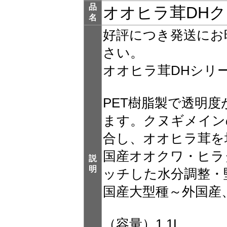
品
オオヒラ茸DHクリ
名
好評につき発送にお
さい。
オオヒラ茸DHシリ
PET樹脂製で透明
ます。クヌギメイン
合し、オオヒラ茸を
国産オオクワ・ヒラ
説
明
ッチした水分調整・
国産大型種～外国産
（容量）1.1L